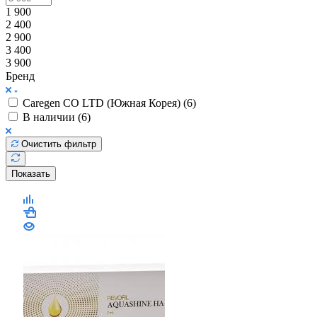
Цена
1 900
2 400
2 900
3 400
3 900
Бренд
Caregen CO LTD (Южная Корея) (
6
)
В наличии (
6
)
Очистить фильтр
Показать