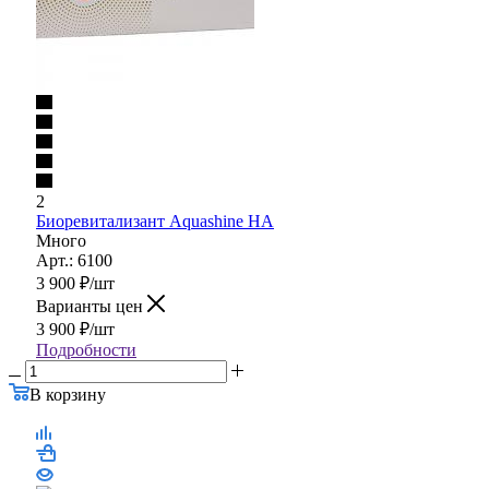
2
Биоревитализант Aquashine HA
Много
Арт.: 6100
3 900
₽
/шт
Варианты цен
3 900
₽
/шт
Подробности
В корзину