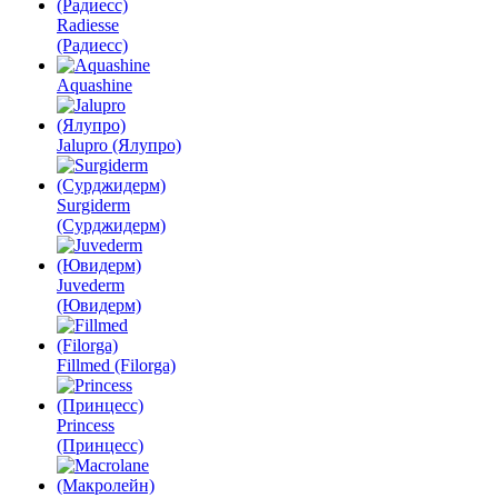
Radiesse
(Радиесс)
Aquashine
Jalupro (Ялупро)
Surgiderm
(Сурджидерм)
Juvederm
(Ювидерм)
Fillmed (Filorga)
Princess
(Принцесс)