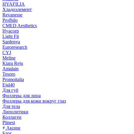
HYAFILIA
Хладоэлемент
Revanesse
Profhilo
CMED Aesthetics
Hyacorp
Light Fit
Sardenya
Euroresearch
CYJ
Meline
Kiara Reju
Amalain
Tesoro
Promoitalia
Ejal40
Для губ
Филлеры для лица
Филлеры для кожи вокруг глаз
Для тела
Липолитики
Коллаген
Plinest
Акции
Блог