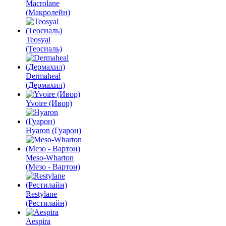
Macrolane
(Макролейн)
Teosyal
(Теосиаль)
Dermaheal
(Дермахил)
Yvoire (Ивор)
Hyaron (Гуарон)
Meso-Wharton
(Мезо - Вартон)
Restylane
(Рестилайн)
Aespira