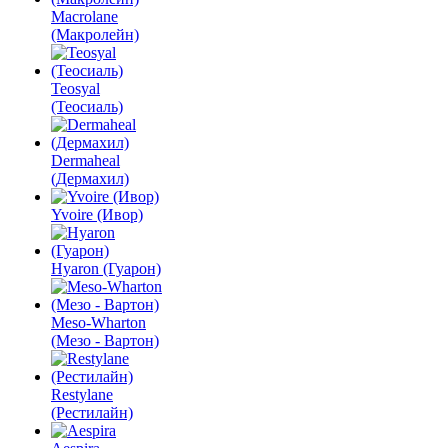
Macrolane
(Макролейн)
Teosyal
(Теосиаль)
Dermaheal
(Дермахил)
Yvoire (Ивор)
Hyaron (Гуарон)
Meso-Wharton
(Мезо - Вартон)
Restylane
(Рестилайн)