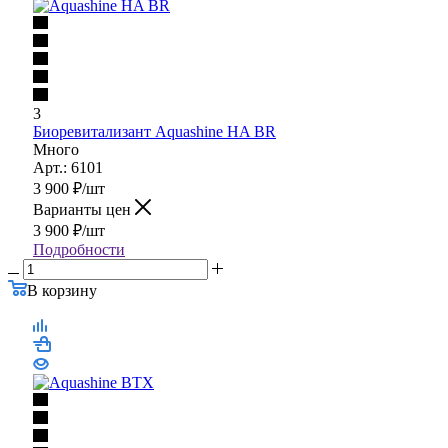
3
Биоревитализант Aquashine HA BR
Много
Арт.: 6101
3 900
₽
/шт
Варианты цен
3 900
₽
/шт
Подробности
В корзину