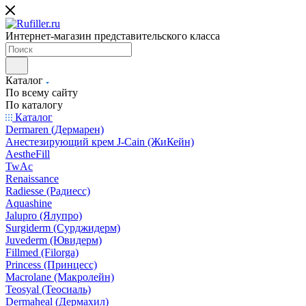
Интернет-магазин представительского класса
Каталог
По всему сайту
По каталогу
Каталог
Dermaren (Дермарен)
Анестезирующий крем J-Cain (ЖиКейн)
AestheFill
TwAc
Renaissance
Radiesse (Радиесс)
Aquashine
Jalupro (Ялупро)
Surgiderm (Сурджидерм)
Juvederm (Ювидерм)
Fillmed (Filorga)
Princess (Принцесс)
Macrolane (Макролейн)
Teosyal (Теосиаль)
Dermaheal (Дермахил)