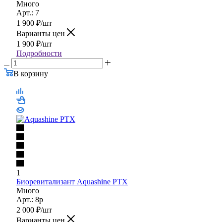
1
Биоревитализант Aquashine BR
Много
Арт.: 7
1 900
₽
/шт
Варианты цен
1 900
₽
/шт
Подробности
В корзину
1
Биоревитализант Aquashine PTX