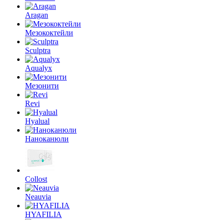
Aragan
Мезококтейли
Sculptra
Aqualyx
Мезонити
Revi
Hyalual
Наноканюли
Collost
Neauvia
HYAFILIA