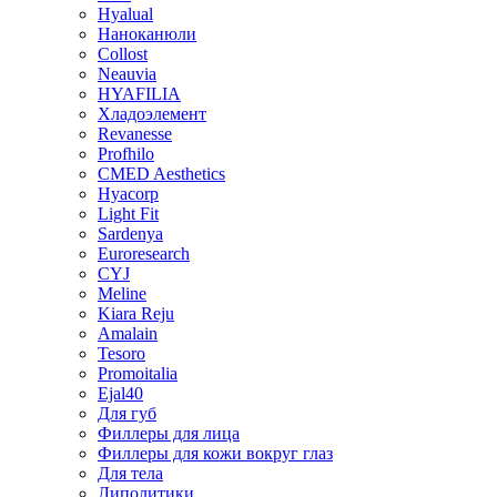
Sculptra
Aqualyx
Мезонити
Revi
Hyalual
Наноканюли
Collost
Neauvia
HYAFILIA
Хладоэлемент
Revanesse
Profhilo
CMED Aesthetics
Hyacorp
Light Fit
Sardenya
Euroresearch
CYJ
Meline
Kiara Reju
Amalain
Tesoro
Promoitalia
Ejal40
Для губ