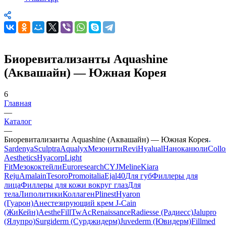
Одноклассники
Viber
Viber
WhatsApp
Биоревитализанты Aquashine
(Аквашайн) — Южная Корея
6
Главная
—
Каталог
—
Биоревитализанты Aquashine (Аквашайн) — Южная Корея
Sardenya
Sculptra
Aqualyx
Мезонити
Revi
Hyalual
Наноканюли
Collo
Aesthetics
Hyacorp
Light
Fit
Мезококтейли
Euroresearch
CYJ
Meline
Kiara
Reju
Amalain
Tesoro
Promoitalia
Ejal40
Для губ
Филлеры для
лица
Филлеры для кожи вокруг глаз
Для