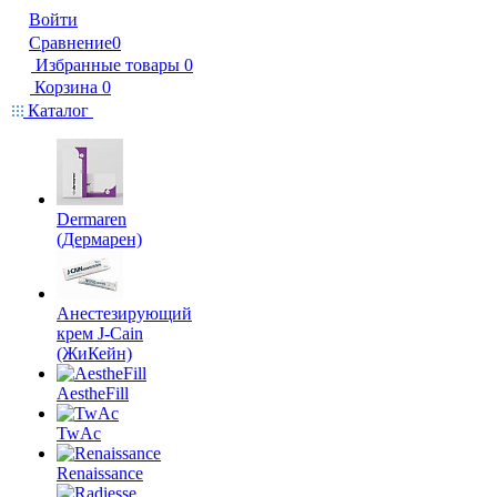
Войти
Сравнение
0
Избранные товары
0
Корзина
0
Каталог
Dermaren
(Дермарен)
Анестезирующий
крем J-Cain
(ЖиКейн)
AestheFill
TwAc
Renaissance