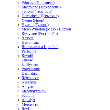
Jalupro (Ялупро)
Surgiderm (Сурджидерм)
Juvederm (Ювидерм)
Fillmed (Filorga)
Princess (Принцесс)
Macrolane (Макролейн)
Teosyal (Теосиаль)
Dermaheal (Дермахил)
Yvoire (Ивор)
Hyaron (Гуарон)
Meso-Wharton (Мезо - Вартон)
Restylane (Рестилайн)
Aespira
Наноиглы
Липолитики Lipo Lab
Perfectha
Revofil
Ellanse
Ial-System
Progelcaine
Dermalax
Rejeunesse
Neuramis
Aragan
Мезококтейли