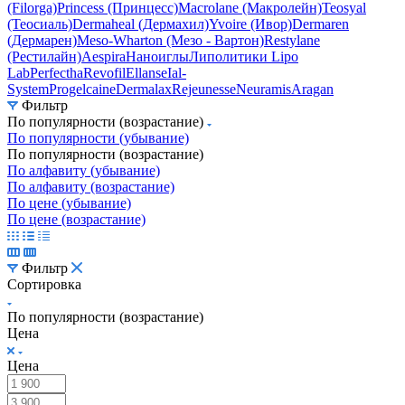
тела
Липолитики
Коллаген
Plinest
Hyaron
(Гуарон)
Анестезирующий крем J-Cain
(ЖиКейн)
AestheFill
TwAc
Renaissance
Radiesse (Радиесс)
Jalupro
(Ялупро)
Surgiderm (Сурджидерм)
Juvederm (Ювидерм)
Fillmed
(Filorga)
Princess (Принцесс)
Macrolane (Макролейн)
Teosyal
(Теосиаль)
Dermaheal (Дермахил)
Yvoire (Ивор)
Dermaren
(Дермарен)
Meso-Wharton (Мезо - Вартон)
Restylane
(Рестилайн)
Aespira
Наноиглы
Липолитики Lipo
Lab
Perfectha
Revofil
Ellanse
Ial-
System
Progelcaine
Dermalax
Rejeunesse
Neuramis
Aragan
Фильтр
По популярности (возрастание)
По популярности (убывание)
По популярности (возрастание)
По алфавиту (убывание)
По алфавиту (возрастание)
По цене (убывание)
По цене (возрастание)
Фильтр
Сортировка
По популярности (возрастание)
Цена