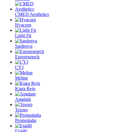
CMED Aesthetics
Hyacorp
Light Fit
Sardenya
Euroresearch
CYJ
Meline
Kiara Reju
Amalain
Tesoro
Promoitalia
Ejal40