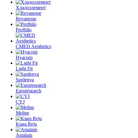
Хладоэлемент
Revanesse
Profhilo
CMED Aesthetics
Hyacorp
Light Fit
Sardenya
Euroresearch
CYJ
Meline
Kiara Reju
Amalain