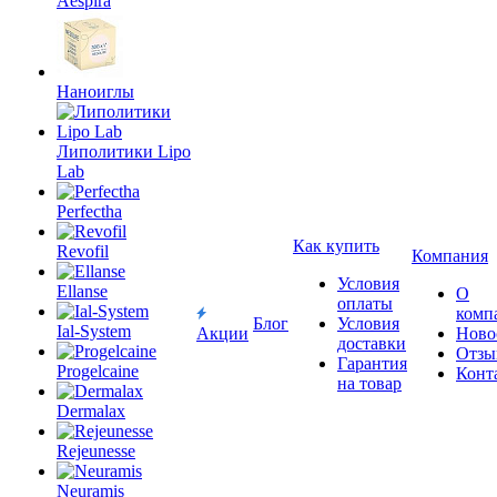
Aespira
Наноиглы
Липолитики Lipo
Lab
Perfectha
Как купить
Revofil
Компания
Условия
Ellanse
О
оплаты
комп
Блог
Условия
Ial-System
Акции
Ново
доставки
Отзы
Гарантия
Progelcaine
Конт
на товар
Dermalax
Rejeunesse
Neuramis