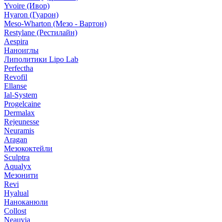
Yvoire (Ивор)
Hyaron (Гуарон)
Meso-Wharton (Мезо - Вартон)
Restylane (Рестилайн)
Aespira
Наноиглы
Липолитики Lipo Lab
Perfectha
Revofil
Ellanse
Ial-System
Progelcaine
Dermalax
Rejeunesse
Neuramis
Aragan
Мезококтейли
Sculptra
Aqualyx
Мезонити
Revi
Hyalual
Наноканюли
Collost
Neauvia