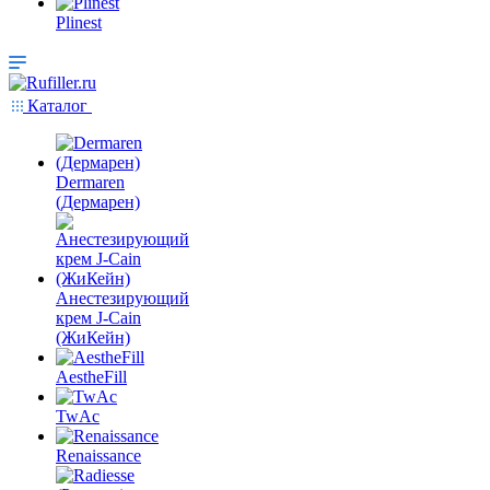
Plinest
Каталог
Dermaren
(Дермарен)
Анестезирующий
крем J-Cain
(ЖиКейн)
AestheFill
TwAc
Renaissance