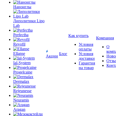
Наноиглы
Липолитики Lipo
Lab
Perfectha
Как купить
Revofil
Компания
Условия
Ellanse
О
оплаты
комп
Блог
Условия
Ial-System
Акции
Ново
доставки
Отзы
Гарантия
Progelcaine
Конт
на товар
Dermalax
Rejeunesse
Neuramis
Aragan