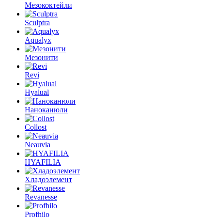
Мезококтейли
Sculptra
Aqualyx
Мезонити
Revi
Hyalual
Наноканюли
Collost
Neauvia
HYAFILIA
Хладоэлемент
Revanesse
Profhilo