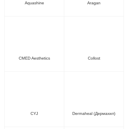
Aquashine
Aragan
CMED Aesthetics
Collost
CYJ
Dermaheal (Дермахил)