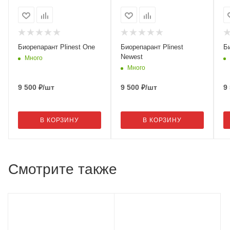
Биорепарант Plinest One
Биорепарант Plinest
Би
Newest
Много
Много
9 500
₽
/шт
9 500
₽
/шт
9
В КОРЗИНУ
В КОРЗИНУ
Смотрите также