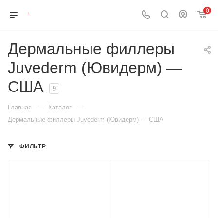
0
Дермальные филлеры
Juvederm (Ювидерм) —
США
9
—
—
Главная
Каталог
Дермальные филлеры Juvederm (Ювидерм) — США
ФИЛЬТР