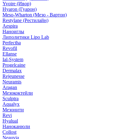
Yvoire (Ивор)
Hyaron (Гуарон)
Meso-Wharton (Мезо - Вартон)
Restylane (Рестилайн)
Aespira
Наноиглы
Липолитики Lipo Lab
Perfectha
Revofil
Ellanse
Ial-System
Progelcaine
Dermalax
Rejeunesse
Neuramis
Aragan
Мезококтейли
Sculptra
Aqualyx
Мезонити
Revi
Hyalual
Наноканюли
Collost
Neauvia