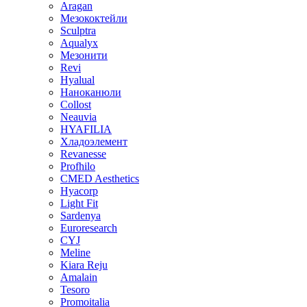
Aragan
Мезококтейли
Sculptra
Aqualyx
Мезонити
Revi
Hyalual
Наноканюли
Collost
Neauvia
HYAFILIA
Хладоэлемент
Revanesse
Profhilo
CMED Aesthetics
Hyacorp
Light Fit
Sardenya
Euroresearch
CYJ
Meline
Kiara Reju
Amalain
Tesoro
Promoitalia