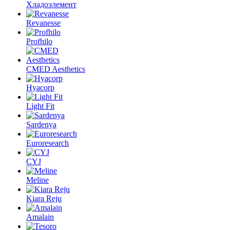
Хладоэлемент
Revanesse
Profhilo
CMED Aesthetics
Hyacorp
Light Fit
Sardenya
Euroresearch
CYJ
Meline
Kiara Reju
Amalain