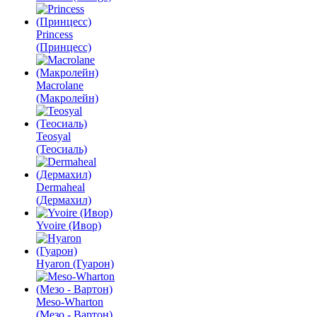
Princess
(Принцесс)
Macrolane
(Макролейн)
Teosyal
(Теосиаль)
Dermaheal
(Дермахил)
Yvoire (Ивор)
Hyaron (Гуарон)
Meso-Wharton
(Мезо - Вартон)