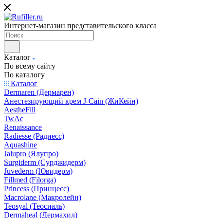
Интернет-магазин представительского класса
Каталог
По всему сайту
По каталогу
Каталог
Dermaren (Дермарен)
Анестезирующий крем J-Cain (ЖиКейн)
AestheFill
TwAc
Renaissance
Radiesse (Радиесс)
Aquashine
Jalupro (Ялупро)
Surgiderm (Сурджидерм)
Juvederm (Ювидерм)
Fillmed (Filorga)
Princess (Принцесс)
Macrolane (Макролейн)
Teosyal (Теосиаль)
Dermaheal (Дермахил)