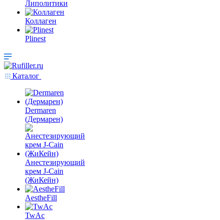
Липолитики
Коллаген
Plinest
Каталог
Dermaren
(Дермарен)
Анестезирующий
крем J-Cain
(ЖиКейн)
AestheFill
TwAc