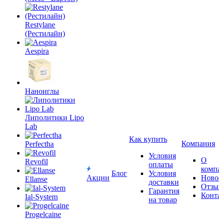
Restylane
(Рестилайн)
Aespira
Наноиглы
Липолитики Lipo
Lab
Как купить
Компания
Perfectha
Условия
О
Revofil
оплаты
комп
Блог
Условия
Акции
Ново
Ellanse
доставки
Отзы
Гарантия
Конт
Ial-System
на товар
Progelcaine