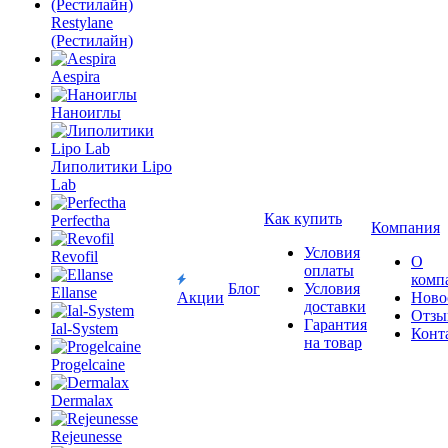
Restylane
(Рестилайн)
Aespira
Наноиглы
Липолитики Lipo
Lab
Как купить
Perfectha
Компания
Условия
Revofil
О
оплаты
комп
Блог
Условия
Ellanse
Акции
Ново
доставки
Отзы
Гарантия
Ial-System
Конт
на товар
Progelcaine
Dermalax
Rejeunesse