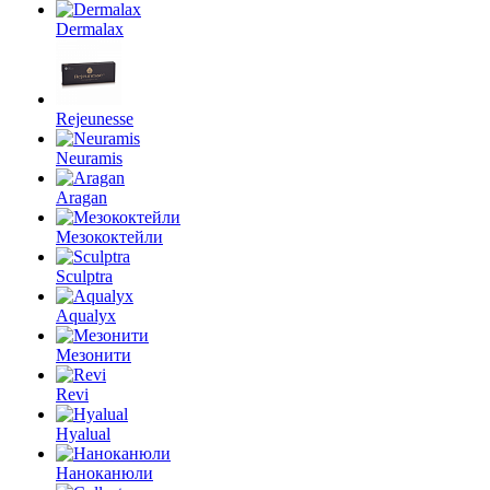
Dermalax
Rejeunesse
Neuramis
Aragan
Мезококтейли
Sculptra
Aqualyx
Мезонити
Revi
Hyalual
Наноканюли