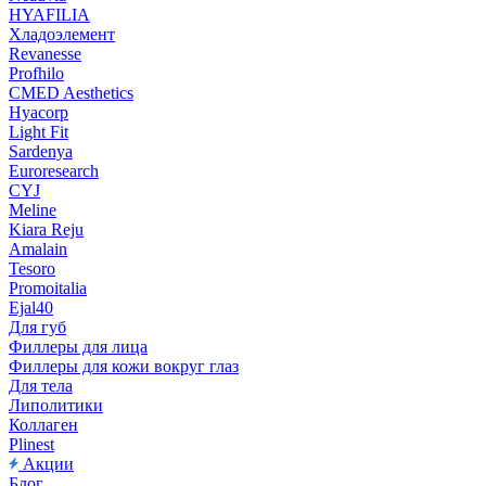
HYAFILIA
Хладоэлемент
Revanesse
Profhilo
CMED Aesthetics
Hyacorp
Light Fit
Sardenya
Euroresearch
CYJ
Meline
Kiara Reju
Amalain
Tesoro
Promoitalia
Ejal40
Для губ
Филлеры для лица
Филлеры для кожи вокруг глаз
Для тела
Липолитики
Коллаген
Plinest
Акции
Блог