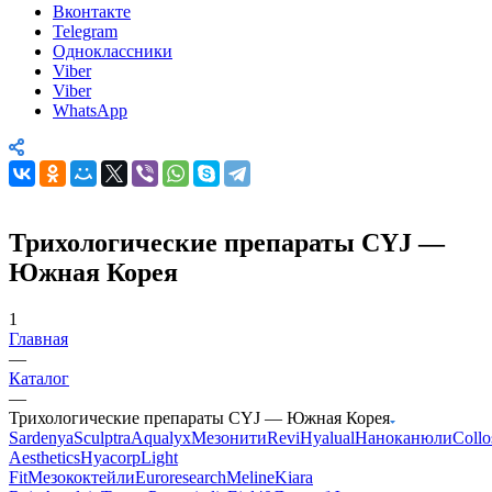
Вконтакте
Telegram
Одноклассники
Viber
Viber
WhatsApp
Трихологические препараты CYJ —
Южная Корея
1
Главная
—
Каталог
—
Трихологические препараты CYJ — Южная Корея
Sardenya
Sculptra
Aqualyx
Мезонити
Revi
Hyalual
Наноканюли
Collo
Aesthetics
Hyacorp
Light
Fit
Мезококтейли
Euroresearch
Meline
Kiara