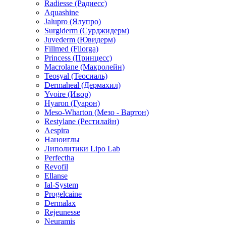
Radiesse (Радиесс)
Aquashine
Jalupro (Ялупро)
Surgiderm (Сурджидерм)
Juvederm (Ювидерм)
Fillmed (Filorga)
Princess (Принцесс)
Macrolane (Макролейн)
Teosyal (Теосиаль)
Dermaheal (Дермахил)
Yvoire (Ивор)
Hyaron (Гуарон)
Meso-Wharton (Мезо - Вартон)
Restylane (Рестилайн)
Aespira
Наноиглы
Липолитики Lipo Lab
Perfectha
Revofil
Ellanse
Ial-System
Progelcaine
Dermalax
Rejeunesse
Neuramis