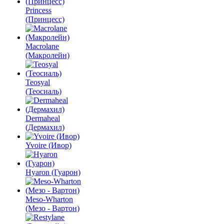
Princess
(Принцесс)
Macrolane
(Макролейн)
Teosyal
(Теосиаль)
Dermaheal
(Дермахил)
Yvoire (Ивор)
Hyaron (Гуарон)
Meso-Wharton
(Мезо - Вартон)