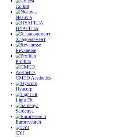
Collost
Neauvia
HYAFILIA
Хладоэлемент
Revanesse
Profhilo
CMED Aesthetics
Hyacorp
Light Fit
Sardenya
Euroresearch
CYJ