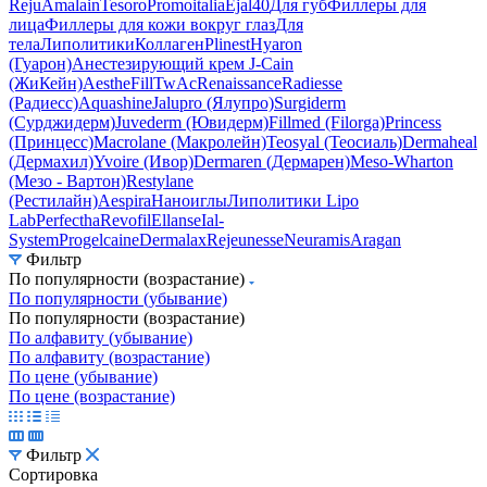
Reju
Amalain
Tesoro
Promoitalia
Ejal40
Для губ
Филлеры для
лица
Филлеры для кожи вокруг глаз
Для
тела
Липолитики
Коллаген
Plinest
Hyaron
(Гуарон)
Анестезирующий крем J-Cain
(ЖиКейн)
AestheFill
TwAc
Renaissance
Radiesse
(Радиесс)
Aquashine
Jalupro (Ялупро)
Surgiderm
(Сурджидерм)
Juvederm (Ювидерм)
Fillmed (Filorga)
Princess
(Принцесс)
Macrolane (Макролейн)
Teosyal (Теосиаль)
Dermaheal
(Дермахил)
Yvoire (Ивор)
Dermaren (Дермарен)
Meso-Wharton
(Мезо - Вартон)
Restylane
(Рестилайн)
Aespira
Наноиглы
Липолитики Lipo
Lab
Perfectha
Revofil
Ellanse
Ial-
System
Progelcaine
Dermalax
Rejeunesse
Neuramis
Aragan
Фильтр
По популярности (возрастание)
По популярности (убывание)
По популярности (возрастание)
По алфавиту (убывание)
По алфавиту (возрастание)
По цене (убывание)
По цене (возрастание)
Фильтр
Сортировка