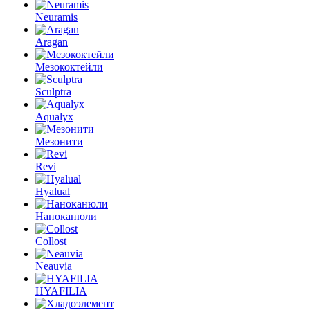
Neuramis
Aragan
Мезококтейли
Sculptra
Aqualyx
Мезонити
Revi
Hyalual
Наноканюли
Collost
Neauvia
HYAFILIA